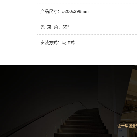
产品尺寸：φ200x298mm
光 束 角：55°
安装方式：吸顶式
企一集团全