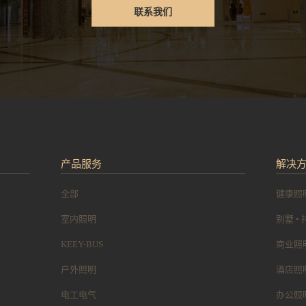
联系我们
产品服务
解决
全部
健康照
室内照明
别墅 •
KEEY-BUS
商业照
户外照明
酒店照
电工电气
办公照