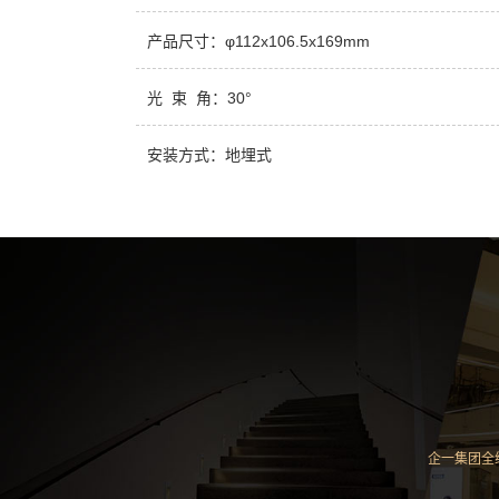
产品尺寸：φ112x106.5x169mm
光 束 角：30°
安装方式：地埋式
企一集团全