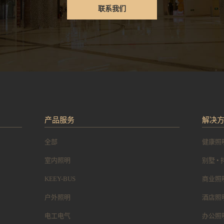
联系我们
产品服务
解决
全部
健康照
室内照明
别墅 •
KEEY-BUS
商业照
户外照明
酒店照
电工电气
办公照