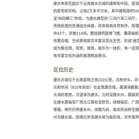
建水朱家花园位于云南建水古城的建新街中段，是清
的家宅和宗祠。占地2万多平方米，其中建筑面积50
呈“纵四横三”布局，为建水典型的“三间六耳三间厅
传统民居的变通组合体建。房舍格局井然有序，院落
井42个，房屋214间。整组建筑陡脊飞檐、雕梁画
布置合理，空间景观层次丰富且变化无穷，形成“迷
成为集住宿，观赏，旅游，娱乐为一体的，有一定规
有丰富文化内涵的旅游精品景点。
区位历史
建水古城位于云南昆明之南220公里，古称步头，
元和年间（810年前后）在此筑惠历城，属通海都
大海的意思。汉语译为建水。元时设建水州，属临安
在建水置临安广西元江等处宣慰司，统辖临安、广西
等路。明代仍称建水州，改路为府，临安府治移至建
州为建水县。民国元年改建水县为临安县，次年复称