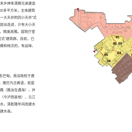
末乡绅朱渭卿兄弟建造
00多平方米，主体建筑
，一大天井附四小天井”式
层出迭进，计有大小天
栋、精美高雅。庭院厅堂
宫式”建筑群。目前，已
模和档次的，有品味、
亦名巴甸。南诏政权于唐
督。惠历为古彝语，就是
路（路治在通海），并
（今泸西县地）、元江
水，清乾隆年间改建水
建水县。