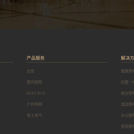
产品服务
解决
全部
健康照
室内照明
别墅 •
KEEY-BUS
商业照
户外照明
酒店照
电工电气
办公照
景观照