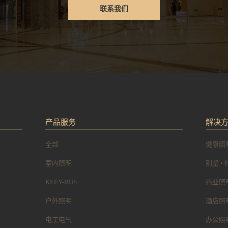
联系我们
产品服务
解决
全部
健康照
室内照明
别墅 •
KEEY-BUS
商业照
户外照明
酒店照
电工电气
办公照