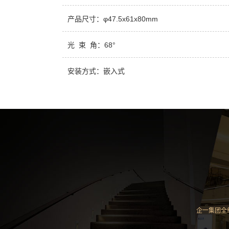
产品尺寸：φ47.5x61x80mm
光 束 角：68°
安装方式：嵌入式
企一集团全