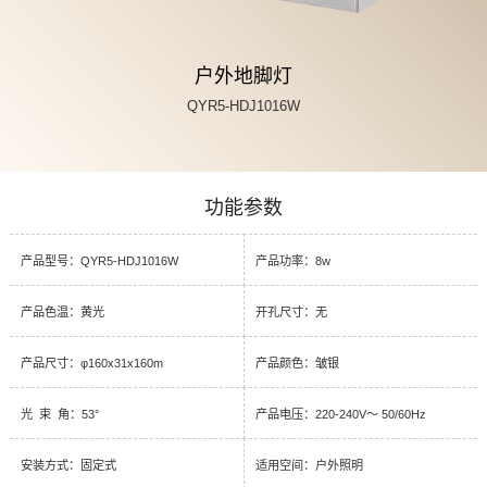
户外地脚灯
QYR5-HDJ1016W
功能参数
产品型号：QYR5-HDJ1016W
产品功率：8w
产品色温：黄光
开孔尺寸：无
产品尺寸：φ160x31x160m
产品颜色：皱银
光 束 角：53°
产品电压：220-240V～ 50/60Hz
安装方式：固定式
适用空间：户外照明