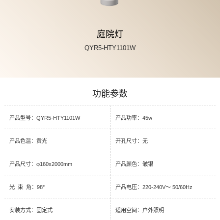
庭院灯
QYR5-HTY1101W
功能参数
产品型号：QYR5-HTY1101W
产品功率：45w
产品色温：黄光
开孔尺寸：无
产品尺寸：φ160x2000mm
产品颜色：皱银
光 束 角：98°
产品电压：220-240V～ 50/60Hz
安装方式：固定式
适用空间：户外照明