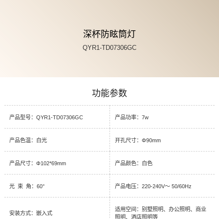
深杯防眩筒灯
QYR1-TD07306GC
功能参数
产品型号：QYR1-TD07306GC
产品功率：7w
产品色温：白光
开孔尺寸：Φ90mm
产品尺寸：Φ102*69mm
产品颜色：白色
光 束 角：60°
产品电压：220-240V～ 50/60Hz
适用空间：别墅照明、办公照明、商业
安装方式：嵌入式
照明、酒店照明等