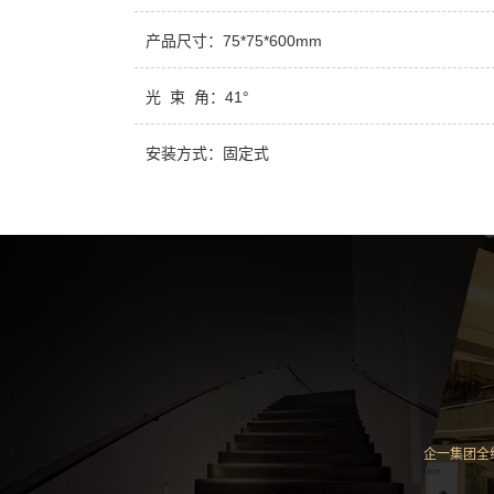
产品尺寸：75*75*600mm
光 束 角：41°
安装方式：固定式
企一集团全