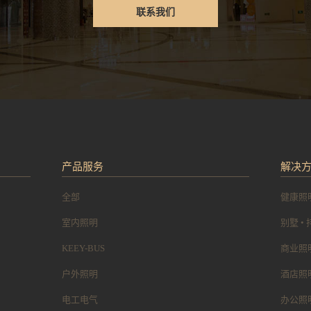
联系我们
产品服务
解决
全部
健康照
室内照明
别墅 •
KEEY-BUS
商业照
户外照明
酒店照
电工电气
办公照