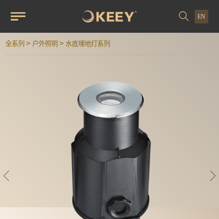
EN
>
>
全系列
户外照明
水底埋地灯系列