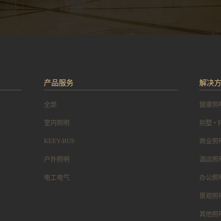
产品服务
解决
全部
健康照
室内照明
别墅 •
KEEY-BUS
商业照
户外照明
酒店照
电工电气
办公照
景观照
其他照