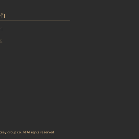
我们
们
区
p co.,ltd All rights reserved