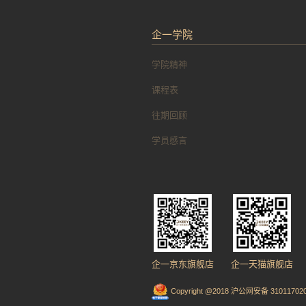
企一学院
学院精神
课程表
往期回顾
学员感言
企一京东旗舰店
企一天猫旗舰店
Copyright @2018 沪公网安备 310117